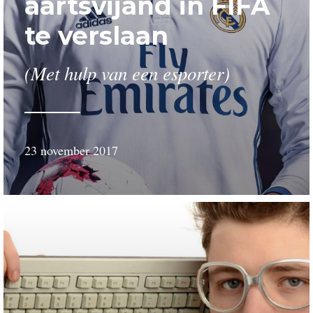
aartsvijand in FIFA
te verslaan
(Met hulp van een esporter)
23 november 2017
door
Wessel
Schillemans