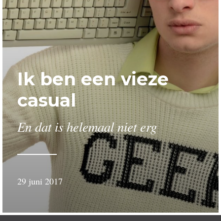
Ik ben een vieze
casual
En dat is helemaal niet erg
29 juni 2017
door
Wessel
Schillemans