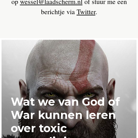
op
wessel@laadscherm.nl
of stuur me een
berichtje via
Twitter
.
Wat we van God of
War kunnen leren
over toxic