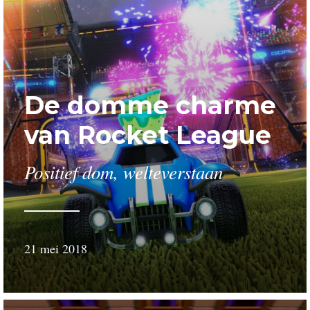
De domme charme
van Rocket League
Positief dom, welteverstaan
21 mei 2018
door
Wessel
Schillemans