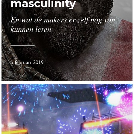
masculinity
En wat de makers er zelf nog van
kunnen leren
6 februari 2019
door
Wessel
Schillemans