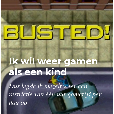
Ik wil weer gamen
als een kind
Dus legde ik mezelf weer een
restrictie van één uur gametijd per
dag op