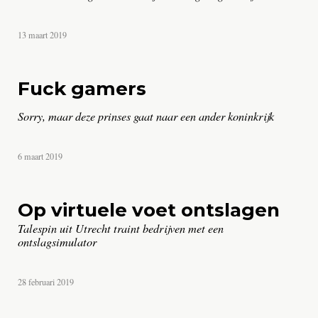
door
13 maart 2019
Marcel
Vroegrijk
Fuck gamers
Sorry, maar deze prinses gaat naar een ander koninkrijk
door
6 maart 2019
Jocelyn
van
Alphen
Op virtuele voet ontslagen
Talespin uit Utrecht traint bedrijven met een
ontslagsimulator
door
28 februari 2019
Daniël
Verlaan