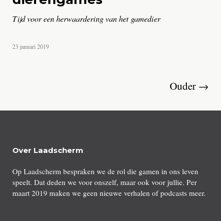
Tijd voor een herwaardering van het gamedier
door
23 januari 2019
Arthur
van
Vliet
Ouder →
Over Laadscherm
Op Laadscherm bespraken we de rol die gamen in ons leven
speelt. Dat deden we voor onszelf, maar ook voor jullie. Per
maart 2019 maken we geen nieuwe verhalen of podcasts meer.