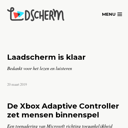
Skip
to
MENU
content
Laadscherm is klaar
Bedankt voor het lezen en luisteren
door
20 maart 2019
Marcel
Vroegrijk
De Xbox Adaptive Controller
zet mensen binnenspel
Een toenadering van Microsoft richting toegankelijkheid