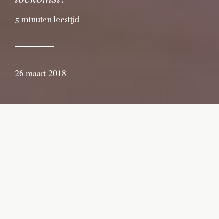
5
minuten leestijd
26 maart 2018
door
Erik
Nusselder
Ik dacht dat ik me met een vr-bril lekker
zou afzonderen, maar het
tegenovergestelde blijkt waar te zijn. Het is