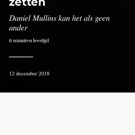
zetten
Daniel Mullins kan het als geen
ander
6
minuten leestijd
12 december 2018
door
Erik
Nusselder
Ik vind het heerlijk als een game me