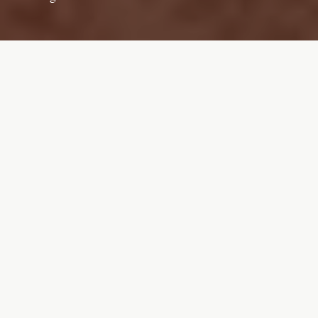
Daniël
Verlaan
Vluchtelingen hebben vaak maar één
hulpmiddel tijdens de helse tocht naar
Europa: hun smartphone. Het apparaat
speelt dan ook een belangrijke rol in Bury
Me, My Love, dat het verhaal vertelt van
de Syrische Nour en haar gevaarlijke reis
naar Europa.