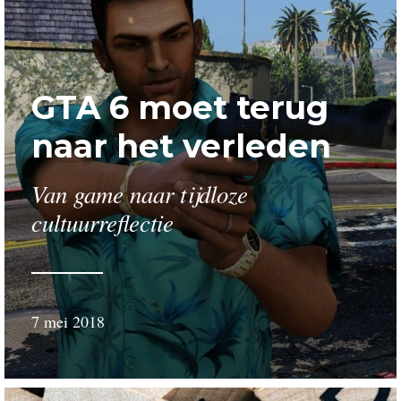
GTA 6 moet terug
naar het verleden
Van game naar tijdloze
cultuurreflectie
7 mei 2018
door
Gerard
van
Nieuwenhuijzen