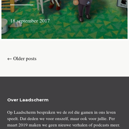
18 september 2017
door
Gerard
van
Nieuwenhuijzen
Older posts
←
Posts
navigation
Over Laadscherm
Op Laadscherm bespraken we de rol die gamen in ons leven
speelt. Dat deden we voor onszelf, maar ook voor jullie. Per
maart 2019 maken we geen nieuwe verhalen of podcasts meer.