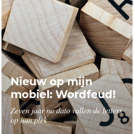
Nieuw op mijn
mobiel: Wordfeud!
Zeven jaar na dato vallen de letters
op hun plek