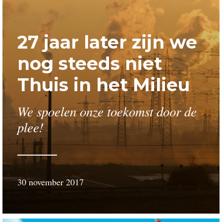
27 jaar later zijn we
nog steeds niet
Thuis in het Milieu
We spoelen onze toekomst door de
plee!
30 november 2017
door
Gerard
van
Nieuwenhuijzen