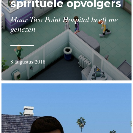
spirituele opvolgers
Maar Two Point Hospital heeft me
genezen
8 augustus 2018
door
Gerard
van
Nieuwenhuijzen