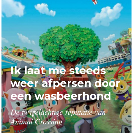
Ik laat me steeds
weer afpersen door
een wasbeerhond
De twijfelachtige reputatie van
Animal Crossing