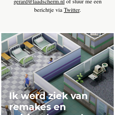
gerard@laadscherm.nl
of stuur me een
berichtje via
Twitter
.
Ik werd ziek van
remakes en