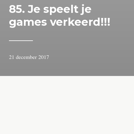
85. Je speelt je
games verkeerd!!!
21 december 2017
door
Arjan
Lindeboom
Het icoontje van Stardew Valley lonkt verleidelijk
naar me vanuit de digitale winkel van de Nintendo
Switch. Van vrienden hoor ik niets dan goeds over