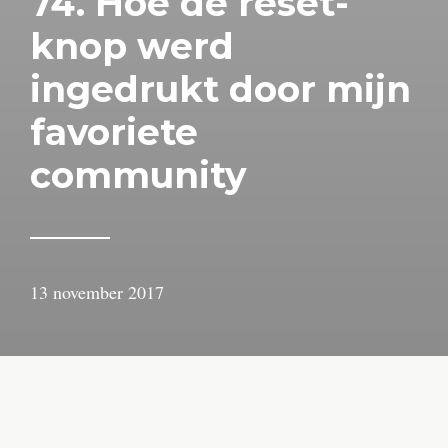
74. Hoe de reset-
knop werd
ingedrukt door mijn
favoriete
community
13 november 2017
door
Arjan
Lindeboom