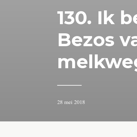
130. Ik 
Bezos v
melkwe
28 mei 2018
door
Arjan
Lindeboom