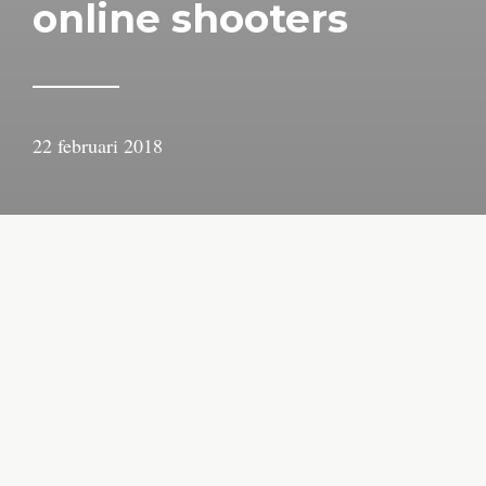
online shooters
22 februari 2018
door
Arjan
Lindeboom
In mijn omgeving ben ik de uitzondering: een gamer
die helemaal verslingerd is aan Splatoon. Wat mij
betreft is het één van de beste spellen van Nintendo in
jaren. Maar ook eentje waar niet veel serieuze gamers